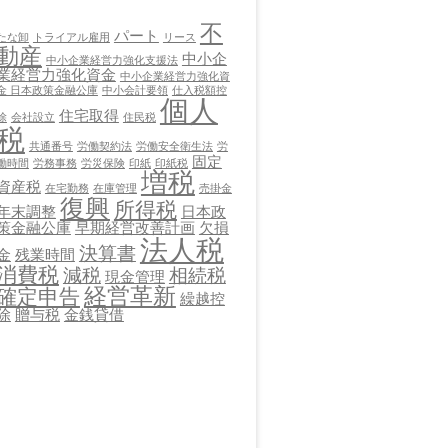
不
パート
たな卸
トライアル雇用
リース
動産
中小企
中小企業経営力強化支援法
業経営力強化資金
中小企業経営力強化資
金 日本政策金融公庫
中小会計要領
仕入税額控
個人
住宅取得
除
会社設立
住民税
税
共通番号
労働契約法
労働安全衛生法
労
固定
働時間
労務事務
労災保険
印紙
印紙税
増税
資産税
在宅勤務
在庫管理
売掛金
復興
所得税
年末調整
日本政
策金融公庫
早期経営改善計画
欠損
法人税
決算書
金
残業時間
消費税
減税
相続税
現金管理
経営革新
確定申告
繰越控
除
贈与税
金銭貸借