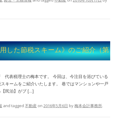
報
,
経営・労務情報
and tagged
不動産
on
2016年10月17日
by
利用した節税スキーム》のご紹介（第
所 代表税理士の梅本です。 今回は、今注目を浴びている
スキームをご紹介いたします。 巷ではマンションや一戸
民泊】がブ […]
報
and tagged
不動産
on
2016年5月6日
by
梅本会計事務所
.