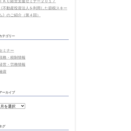
ＴＫＣ経営支援セミナー２０１７
《不動産投資法人を利用した節税スキー
ム》のご紹介（第４回）
カテゴリー
セミナー
税務・税制情報
経営・労務情報
融資
アーカイブ
ア
ー
カ
イ
ブ
タグ