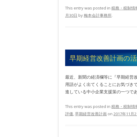
This entry was posted in
税務・税制情
月30日
by
梅本会計事務所
.
早期経営改善計画の活用
最近、新聞の経済欄等に『早期経営
用語がよく出てくることにお気づきで
進している中小企業支援策の一つであり
This entry was posted in
税務・税制情
評価
,
早期経営改善計画
on
2017年11月