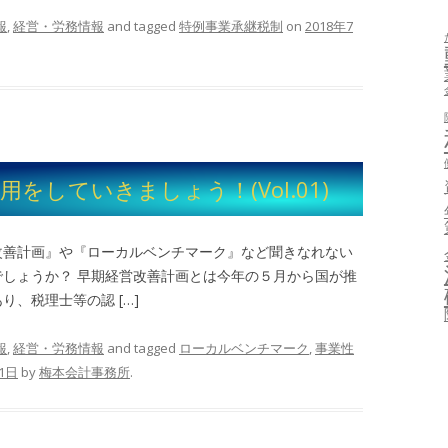
報
,
経営・労務情報
and tagged
特例事業承継税制
on
2018年7
をしていきましょう！(Vol.01)
改善計画』や『ローカルベンチマーク』など聞きなれない
しょうか？ 早期経営改善計画とは今年の５月から国が推
、税理士等の認 […]
報
,
経営・労務情報
and tagged
ローカルベンチマーク
,
事業性
21日
by
梅本会計事務所
.