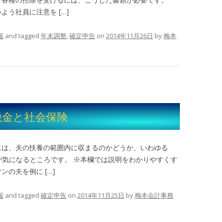
う社員に注意を […]
報
and tagged
年末調整
,
確定申告
on
2014年11月26日
by
梅本
税金と社会保険
には、夫の扶養の範囲内に収まるのかどうか、いわゆる
」が気になるところです。 ※本欄では説明をわかりやすくす
の夫を例に […]
報
and tagged
確定申告
on
2014年11月25日
by
梅本会計事務