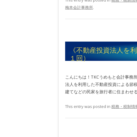
This entry was posted in
税務・税制情
梅本会計事務所
.
《不動産投資法人を
１回）
こんにちは！TKCうめもと会計事務
法人を利用した不動産投資による節税
建てなどの民家を旅行者に住まわせる【
This entry was posted in
税務・税制情