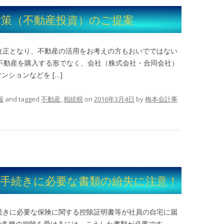
対策（不動産投資）のご提案
改正となり、不動産の活用をお考えの方もおいでではない
不動産を購入する形でなく、会社（株式会社・合同会社）
ションなどを […]
報
and tagged
不動産
,
相続税
on
2016年3月4日
by
梅本会計事
の手続きに必要な書類の紛失に注意！
続きに必要な保険に関する控除証明書等が社員の自宅に届
で各種の控除を受けるには、こうした書類が必要です。