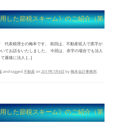
利用した節税スキーム》のご紹介（第
所 代表税理士の梅本です。 前回は、不動産収入で黒字が
いてお話をいたしました。 今回は、赤字の場合でも法人
最後に法人 […]
報
and tagged
不動産
on
2017年7月6日
by
梅本会計事務所
.
利用した節税スキーム》のご紹介（第