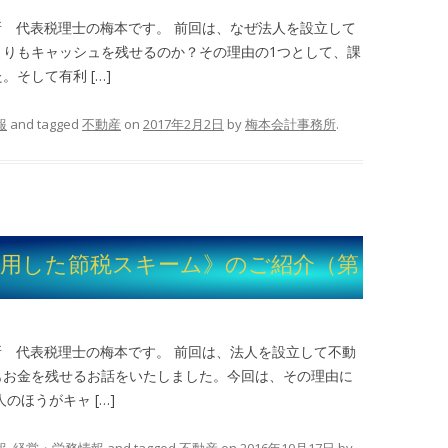
所 代表税理士の梅本です。 前回は、なぜ法人を設立して
よりもキャッシュを残せるのか？その理由の1つとして、課
そして有利 […]
報
and tagged
不動産
on
2017年2月2日
by
梅本会計事務所
.
利用した節税スキーム》のご紹介（第
所 代表税理士の梅本です。 前回は、法人を設立して不動
もお金を残せるお話をいたしました。今回は、その理由に
のほうがキャ […]