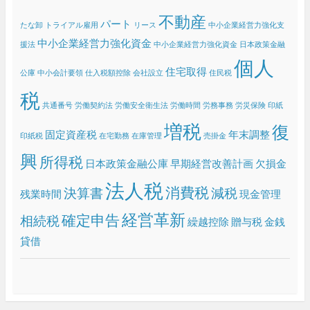
ブ
不動産
パート
たな卸
トライアル雇用
リース
中小企業経営力強化支
中小企業経営力強化資金
援法
中小企業経営力強化資金 日本政策金融
個人
住宅取得
公庫
中小会計要領
仕入税額控除
会社設立
住民税
税
共通番号
労働契約法
労働安全衛生法
労働時間
労務事務
労災保険
印紙
増税
復
固定資産税
年末調整
印紙税
在宅勤務
在庫管理
売掛金
興
所得税
日本政策金融公庫
早期経営改善計画
欠損金
法人税
消費税
決算書
減税
残業時間
現金管理
経営革新
確定申告
相続税
繰越控除
贈与税
金銭
貸借