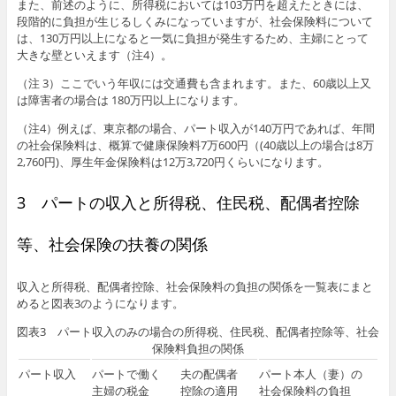
また、前述のように、所得税においては103万円を超えたときには、
段階的に負担が生じるしくみになっていますが、社会保険料について
は、130万円以上になると一気に負担が発生するため、主婦にとって
大きな壁といえます（注4）。
（注 3）ここでいう年収には交通費も含まれます。また、60歳以上又
は障害者の場合は 180万円以上になります。
（注4）例えば、東京都の場合、パート収入が140万円であれば、年間
の社会保険料は、概算で健康保険料7万600円（(40歳以上の場合は8万
2,760円)、厚生年金保険料は12万3,720円くらいになります。
3 パートの収入と所得税、住民税、配偶者控除
等、社会保険の扶養の関係
収入と所得税、配偶者控除、社会保険料の負担の関係を一覧表にまと
めると図表3のようになります。
図表3 パート収入のみの場合の所得税、住民税、配偶者控除等、社会
保険料負担の関係
パート収入
パートで働く
夫の配偶者
パート本人（妻）の
主婦の税金
控除の適用
社会保険料の負担