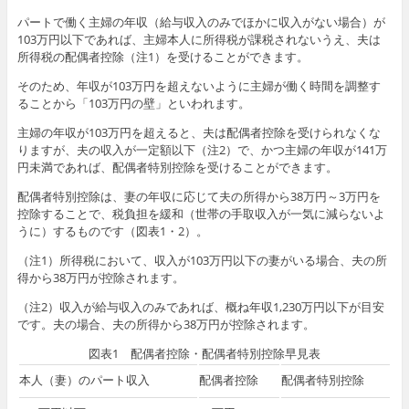
パートで働く主婦の年収（給与収入のみでほかに収入がない場合）が
103万円以下であれば、主婦本人に所得税が課税されないうえ、夫は
所得税の配偶者控除（注1）を受けることができます。
そのため、年収が103万円を超えないように主婦が働く時間を調整す
ることから「103万円の壁」といわれます。
主婦の年収が103万円を超えると、夫は配偶者控除を受けられなくな
りますが、夫の収入が一定額以下（注2）で、かつ主婦の年収が141万
円未満であれば、配偶者特別控除を受けることができます。
配偶者特別控除は、妻の年収に応じて夫の所得から38万円～3万円を
控除することで、税負担を緩和（世帯の手取収入が一気に減らないよ
うに）するものです（図表1・2）。
（注1）所得税において、収入が103万円以下の妻がいる場合、夫の所
得から38万円が控除されます。
（注2）収入が給与収入のみであれば、概ね年収1,230万円以下が目安
です。夫の場合、夫の所得から38万円が控除されます。
図表1 配偶者控除・配偶者特別控除早見表
本人（妻）のパート収入
配偶者控除
配偶者特別控除