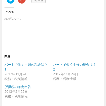
リ
リ
ッ
ッ
ク
ク
し
し
いいね:
て
て
T
G
w
o
読み込み中...
i
o
t
g
t
l
e
e
r
+
で
で
共
共
有
有
(
(
新
新
し
し
い
い
ウ
ウ
関連
ィ
ィ
ン
ン
ド
ド
パートで働く主婦の税金は？
パートで働く主婦の税金は？
ウ
ウ
1
2
で
で
開
開
2012年11月24日
2012年11月24日
き
き
ま
ま
税務・税制情報
税務・税制情報
す
す
)
)
所得税の確定申告
2013年2月22日
税務・税制情報