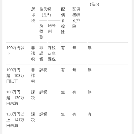
（注6）
所
住民税
配
配偶
得
（注5）
偶
者特
税
者
別控
所
均等
控
除
得
割
除
割
100万円以
非
非
課税
有
無
無
下
課
課
or非
税
税
課税
100万円
非
課税
有
無
無
超 103万
課
円以下
税
103万円
課
課税
無
有
無
超 130万
税
円未満
130万円以
課
課税
無
有
有
上 141万
税
円未満