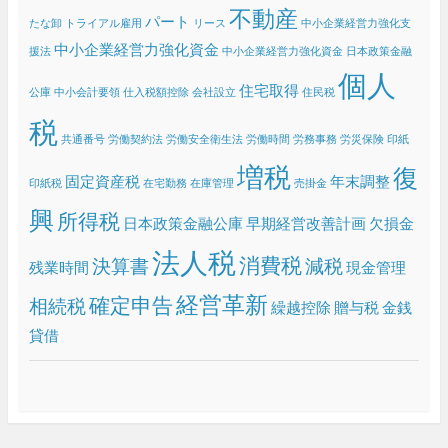
ブ
不動産
パート
たな卸
トライアル雇用
リース
中小企業経営力強化支
中小企業経営力強化資金
援法
中小企業経営力強化資金 日本政策金融
個人
住宅取得
公庫
中小会計要領
仕入税額控除
会社設立
住民税
税
共通番号
労働契約法
労働安全衛生法
労働時間
労務事務
労災保険
印紙
増税
復
固定資産税
年末調整
印紙税
在宅勤務
在庫管理
売掛金
興
所得税
日本政策金融公庫
早期経営改善計画
欠損金
法人税
消費税
決算書
減税
残業時間
現金管理
経営革新
確定申告
相続税
繰越控除
贈与税
金銭
貸借