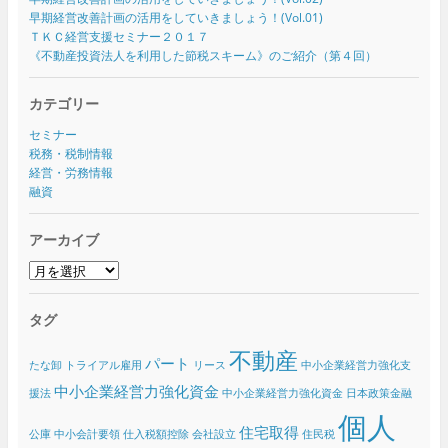
早期経営改善計画の活用をしていきましょう！(Vol.01)
ＴＫＣ経営支援セミナー２０１７
《不動産投資法人を利用した節税スキーム》のご紹介（第４回）
カテゴリー
セミナー
税務・税制情報
経営・労務情報
融資
アーカイブ
ア
ー
カ
タグ
イ
ブ
不動産
パート
たな卸
トライアル雇用
リース
中小企業経営力強化支
中小企業経営力強化資金
援法
中小企業経営力強化資金 日本政策金融
個人
住宅取得
公庫
中小会計要領
仕入税額控除
会社設立
住民税