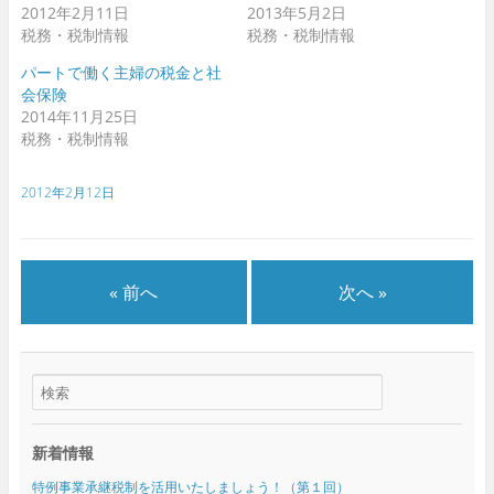
開
開
2012年2月11日
2013年5月2日
き
き
ま
ま
税務・税制情報
税務・税制情報
す
す
)
)
パートで働く主婦の税金と社
会保険
2014年11月25日
税務・税制情報
2012年2月12日
« 前へ
次へ »
新着情報
特例事業承継税制を活用いたしましょう！（第１回）