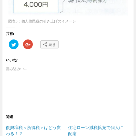
図表5：個人住民税の引き上げのイメージ
共有:
ク
ク
続き
リ
リ
ッ
ッ
ク
ク
し
し
いいね:
て
て
T
G
w
o
読み込み中...
i
o
t
g
t
l
e
e
r
+
で
で
共
共
有
有
(
(
新
新
し
し
い
い
ウ
ウ
関連
ィ
ィ
ン
ン
ド
ド
復興増税＜所得税＞はどう変
住宅ローン減税拡充で個人に
ウ
ウ
わる！？
配慮
で
で