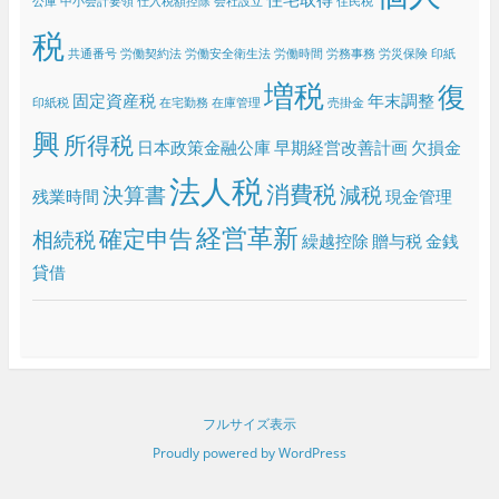
公庫
中小会計要領
仕入税額控除
会社設立
住民税
税
共通番号
労働契約法
労働安全衛生法
労働時間
労務事務
労災保険
印紙
増税
復
固定資産税
年末調整
印紙税
在宅勤務
在庫管理
売掛金
興
所得税
日本政策金融公庫
早期経営改善計画
欠損金
法人税
消費税
決算書
減税
残業時間
現金管理
経営革新
確定申告
相続税
繰越控除
贈与税
金銭
貸借
フルサイズ表示
Proudly powered by WordPress