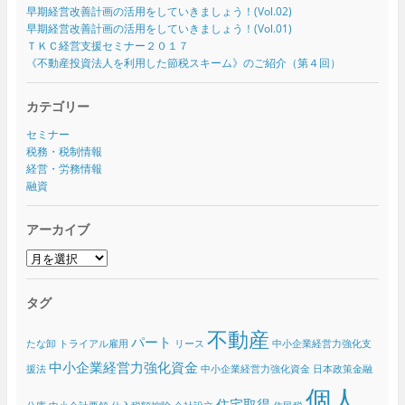
早期経営改善計画の活用をしていきましょう！(Vol.02)
早期経営改善計画の活用をしていきましょう！(Vol.01)
ＴＫＣ経営支援セミナー２０１７
《不動産投資法人を利用した節税スキーム》のご紹介（第４回）
カテゴリー
セミナー
税務・税制情報
経営・労務情報
融資
アーカイブ
ア
ー
カ
タグ
イ
ブ
不動産
パート
たな卸
トライアル雇用
リース
中小企業経営力強化支
中小企業経営力強化資金
援法
中小企業経営力強化資金 日本政策金融
個人
住宅取得