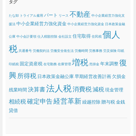
タグ
イ
ブ
不動産
パート
たな卸
トライアル雇用
リース
中小企業経営力強化支
中小企業経営力強化資金
援法
中小企業経営力強化資金 日本政策金融
個人
住宅取得
公庫
中小会計要領
仕入税額控除
会社設立
住民税
税
共通番号
労働契約法
労働安全衛生法
労働時間
労務事務
労災保険
印紙
増税
復
固定資産税
年末調整
印紙税
在宅勤務
在庫管理
売掛金
興
所得税
日本政策金融公庫
早期経営改善計画
欠損金
法人税
消費税
決算書
減税
残業時間
現金管理
経営革新
確定申告
相続税
繰越控除
贈与税
金銭
貸借