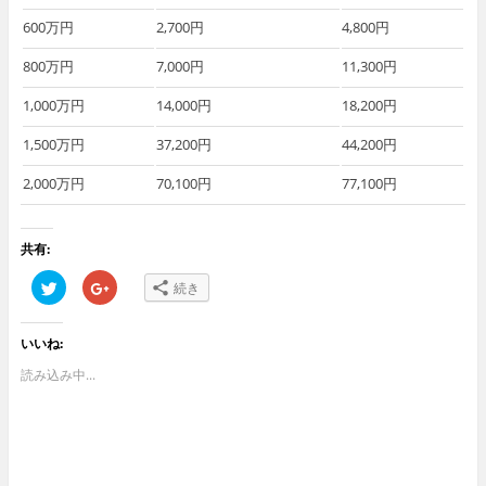
600万円
2,700円
4,800円
800万円
7,000円
11,300円
1,000万円
14,000円
18,200円
1,500万円
37,200円
44,200円
2,000万円
70,100円
77,100円
共有:
ク
ク
続き
リ
リ
ッ
ッ
ク
ク
し
し
いいね:
て
て
T
G
w
o
読み込み中...
i
o
t
g
t
l
e
e
r
+
で
で
共
共
有
有