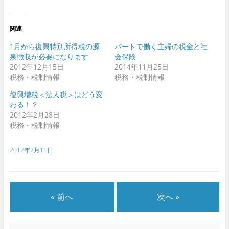
(
(
新
新
し
し
い
い
ウ
ウ
関連
ィ
ィ
ン
ン
ド
ド
1月から復興特別所得税の源
パートで働く主婦の税金と社
ウ
ウ
泉徴収が必要になります
会保険
で
で
開
開
2012年12月15日
2014年11月25日
き
き
ま
ま
税務・税制情報
税務・税制情報
す
す
)
)
復興増税＜法人税＞はどう変
わる！？
2012年2月28日
税務・税制情報
2012年2月11日
« 前へ
次へ »