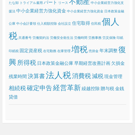
不動産
パート
たな卸
トライアル雇用
リース
中小企業経営力強化支
中小企業経営力強化資金
援法
中小企業経営力強化資金 日本政策金融
個人
住宅取得
公庫
中小会計要領
仕入税額控除
会社設立
住民税
税
共通番号
労働契約法
労働安全衛生法
労働時間
労務事務
労災保険
印紙
増税
復
固定資産税
年末調整
印紙税
在宅勤務
在庫管理
売掛金
興
所得税
日本政策金融公庫
早期経営改善計画
欠損金
法人税
消費税
決算書
減税
残業時間
現金管理
経営革新
確定申告
相続税
繰越控除
贈与税
金銭
貸借