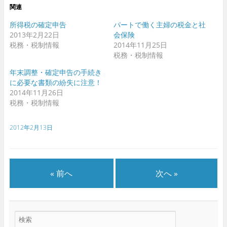
ウ
ウ
関連
ィ
ィ
ン
ン
ド
ド
所得税の確定申告
パートで働く主婦の税金と社
ウ
ウ
2013年2月22日
会保険
で
で
開
開
税務・税制情報
2014年11月25日
き
き
ま
ま
税務・税制情報
す
す
)
)
年末調整・確定申告の手続き
に必要な書類の紛失に注意！
2014年11月26日
税務・税制情報
2012年2月13日
« 前へ
次へ »