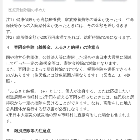
医療費控除額の求め方
注1）健康保険から高額療養費、家族療養費等の返金があったり、生命
保険等からの入院給付金があったときには、その金額を差し引きま
す。
注2）総所得金額が200万円未満であれば、総所得額の5%になります。
４
寄附金控除（義援金、ふるさと納税）の注意点
国や地方公共団体、公益法人等に寄附した場合や東日本大震災に関連
して行った一定の 義援金等は、寄附金控除の対象となります。
また、寄附先によって所得控除だけでなく、税額控除を選択できるも
のがあります（住民税とは対象範囲が異なります）（図表2、3、4参
照）。
「ふるさと納税」（※）として、個人が出身する、または応援したい
都道府県や市町村に2千円を超える寄附を行ったときには、住民税と所
得税から一定の控除を受けることができます。なお、寄附をした地方
公共団体が発行する領収書が必要になります。
※東日本大震災の被災地の県や市町村に直接寄附した場合も含まれま
す。
５
雑損控除等の注意点