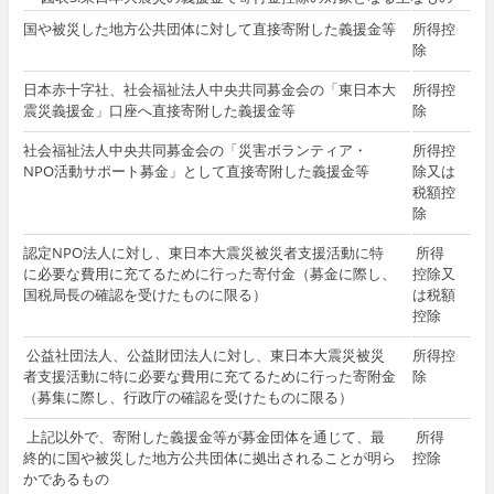
国や被災した地方公共団体に対して直接寄附した義援金等
所得控
除
日本赤十字社、社会福祉法人中央共同募金会の「東日本大
所得控
震災義援金」口座へ直接寄附した義援金等
除
社会福祉法人中央共同募金会の「災害ボランティア・
所得控
NPO活動サポート募金」として直接寄附した義援金等
除又は
税額控
除
認定NPO法人に対し、東日本大震災被災者支援活動に特
所得
に必要な費用に充てるために行った寄付金（募金に際し、
控除又
国税局長の確認を受けたものに限る）
は税額
控除
公益社団法人、公益財団法人に対し、東日本大震災被災
所得控
者支援活動に特に必要な費用に充てるために行った寄附金
除
（募集に際し、行政庁の確認を受けたものに限る）
上記以外で、寄附した義援金等が募金団体を通じて、最
所得
終的に国や被災した地方公共団体に拠出されることが明ら
控除
かであるもの