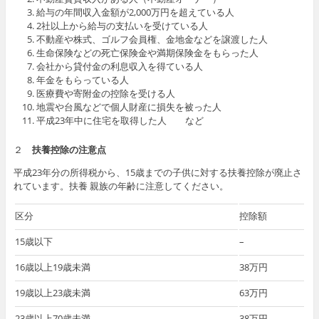
給与の年間収入金額が2,000万円を超えている人
2社以上から給与の支払いを受けている人
不動産や株式、ゴルフ会員権、金地金などを譲渡した人
生命保険などの死亡保険金や満期保険金をもらった人
会社から貸付金の利息収入を得ている人
年金をもらっている人
医療費や寄附金の控除を受ける人
地震や台風などで個人財産に損失を被った人
平成23年中に住宅を取得した人 など
２
扶養控除の注意点
平成23年分の所得税から、15歳までの子供に対する扶養控除が廃止さ
れています。扶養 親族の年齢に注意してください。
区分
控除額
15歳以下
–
16歳以上19歳未満
38万円
19歳以上23歳未満
63万円
23歳以上70歳未満
38万円