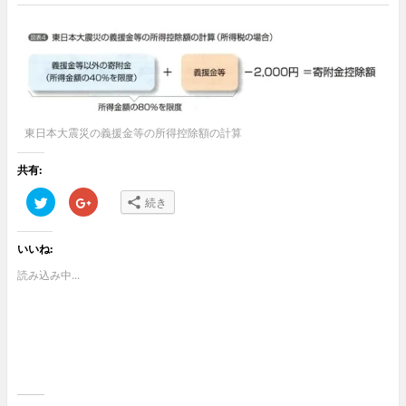
東日本大震災の義援金等の所得控除額の計算
共有:
ク
ク
続き
リ
リ
ッ
ッ
ク
ク
し
し
いいね:
て
て
T
G
w
o
読み込み中...
i
o
t
g
t
l
e
e
r
+
で
で
共
共
有
有
(
(
新
新
し
し
い
い