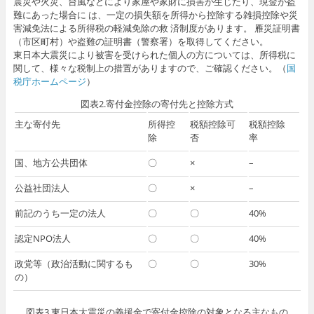
震災や火災、台風などにより家屋や家財に損害が生じたり、現金が盗
難にあった場合に は、一定の損失額を所得から控除する雑損控除や災
害減免法による所得税の軽減免除の救 済制度があります。 雁災証明書
（市区町村）や盗難の証明書（警察署）を取得してください。
東日本大震災により被害を受けられた個人の方については、所得税に
関して、様々な税制上の措置がありますので、ご確認ください。（
国
税庁ホームページ
）
図表2.寄付金控除の寄付先と控除方式
主な寄付先
所得控
税額控除可
税額控除
除
否
率
国、地方公共団体
〇
×
–
公益社団法人
〇
×
–
前記のうち一定の法人
〇
〇
40%
認定NPO法人
〇
〇
40%
政党等（政治活動に関するも
〇
〇
30%
の）
図表3.東日本大震災の義援金で寄付金控除の対象となる主なもの