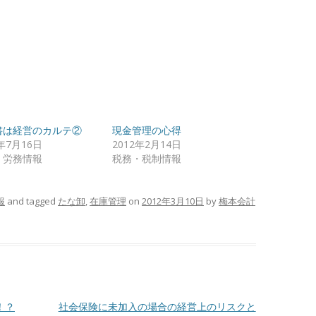
書は経営のカルテ②
現金管理の心得
2年7月16日
2012年2月14日
・労務情報
税務・税制情報
報
and tagged
たな卸
,
在庫管理
on
2012年3月10日
by
梅本会計
！？
社会保険に未加入の場合の経営上のリスクと