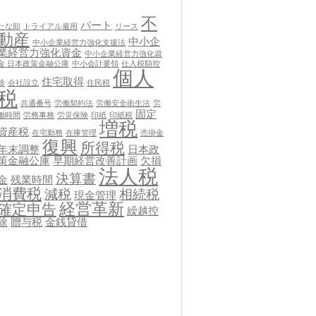
不
パート
たな卸
トライアル雇用
リース
動産
中小企
中小企業経営力強化支援法
業経営力強化資金
中小企業経営力強化資
金 日本政策金融公庫
中小会計要領
仕入税額控
個人
住宅取得
除
会社設立
住民税
税
共通番号
労働契約法
労働安全衛生法
労
固定
働時間
労務事務
労災保険
印紙
印紙税
増税
資産税
在宅勤務
在庫管理
売掛金
復興
所得税
年末調整
日本政
策金融公庫
早期経営改善計画
欠損
法人税
決算書
金
残業時間
消費税
減税
相続税
現金管理
経営革新
確定申告
繰越控
除
贈与税
金銭貸借