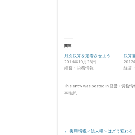
t
l
e
e
r
+
で
で
共
共
有
有
(
(
新
新
し
し
い
い
ウ
ウ
ィ
ィ
ン
ン
関連
ド
ド
ウ
ウ
月次決算を定着させよう
決算
で
で
開
開
2014年10月26日
201
き
き
ま
ま
経営・労務情報
経営
す
す
)
)
This entry was posted in
経営・労務情
事務所
.
Post navigation
←
復興増税＜法人税＞はどう変わる