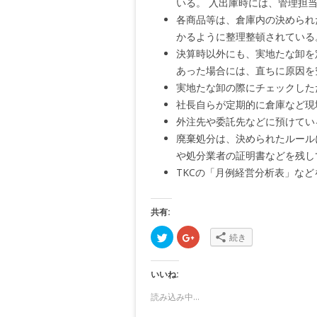
いる。 入出庫時には、管理担
各商品等は、倉庫内の決められ
かるように整理整頓されている
決算時以外にも、実地たな卸を
あった場合には、直ちに原因を
実地たな卸の際にチェックした
社長自らが定期的に倉庫など現
外注先や委託先などに預けてい
廃棄処分は、決められたルール
や処分業者の証明書などを残し
TKCの「月例経営分析表」な
共有:
ク
ク
続き
リ
リ
ッ
ッ
ク
ク
し
し
いいね:
て
て
T
G
w
o
読み込み中...
i
o
t
g