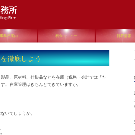
Skip to content
事務所案内
料金メニュー
新着情報
卸を徹底しよう
、製品、原材料、仕掛品などを在庫（税務・会計では「た
ます。在庫管理はきちんとできていますか。
？
はないでしょうか。
。
る。