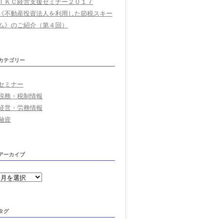
ＴＫＣ経営支援セミナー２０１７
《不動産投資法人を利用した節税スキー
ム》のご紹介（第４回）
カテゴリー
セミナー
税務・税制情報
経営・労務情報
融資
アーカイブ
ア
ー
カ
イ
ブ
タグ