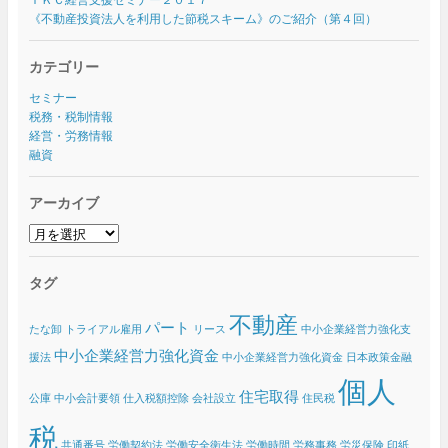
《不動産投資法人を利用した節税スキーム》のご紹介（第４回）
カテゴリー
セミナー
税務・税制情報
経営・労務情報
融資
アーカイブ
ア
ー
カ
タグ
イ
ブ
不動産
パート
たな卸
トライアル雇用
リース
中小企業経営力強化支
中小企業経営力強化資金
援法
中小企業経営力強化資金 日本政策金融
個人
住宅取得
公庫
中小会計要領
仕入税額控除
会社設立
住民税
税
共通番号
労働契約法
労働安全衛生法
労働時間
労務事務
労災保険
印紙