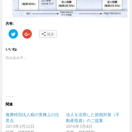
共有:
ク
ク
続き
リ
リ
ッ
ッ
ク
ク
し
し
いいね:
て
て
T
G
w
o
読み込み中...
i
o
t
g
t
l
e
e
r
+
で
で
共
共
有
有
(
(
新
新
し
し
い
い
ウ
ウ
関連
ィ
ィ
ン
ン
ド
ド
復興特別法人税の実務上の注
法人を活用した節税対策（不
ウ
ウ
意点
動産投資）のご提案
で
で
開
開
2013年3月22日
2016年3月4日
き
き
ま
ま