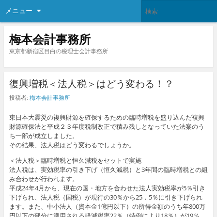
メニュー
梅本会計事務所
東京都新宿区目白の税理士会計事務所
復興増税＜法人税＞はどう変わる！？
投稿者:
梅本会計事務所
東日本大震災の複興財源を確保するための臨時増税を盛り込んだ複興
財源確保法と平成２３年度税制改正で積み残しとなっていた法案のう
ち一部が成立しました。
その結果、法人税はどう変わるでしょうか。
＜法人税＞臨時増税と恒久減税をセットで実施
法人税は、実効税率の引き下げ（恒久減税）と3年間の臨時増税との組
み合わせが行われます。
平成24年4月から、現在の国・地方を合わせた法人実効税率が5％引き
下げられ、法人税（国税）が現行の30％から25．5％に引き下げられ
ます。また、中小法人（資本金1億円以下）の所得金額のうち年800万
円以下の部分に適用される軽減税率22％（特例により18％）が19％