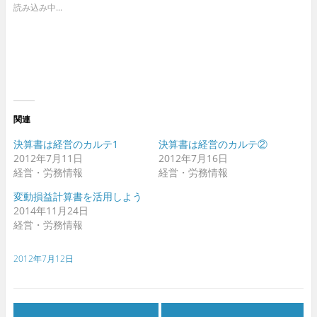
w
o
読み込み中...
i
o
t
g
t
l
e
e
r
+
で
で
共
共
有
有
(
(
新
新
し
し
い
い
ウ
ウ
関連
ィ
ィ
ン
ン
ド
ド
決算書は経営のカルテ1
決算書は経営のカルテ②
ウ
ウ
2012年7月11日
2012年7月16日
で
で
開
開
経営・労務情報
経営・労務情報
き
き
ま
ま
す
す
変動損益計算書を活用しよう
)
)
2014年11月24日
経営・労務情報
2012年7月12日