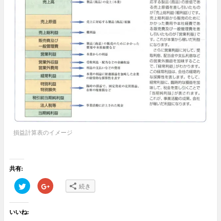
損益計算表のイメージ
共有:
ク
ク
続き
リ
リ
ッ
ッ
ク
ク
し
し
いいね:
て
て
T
G