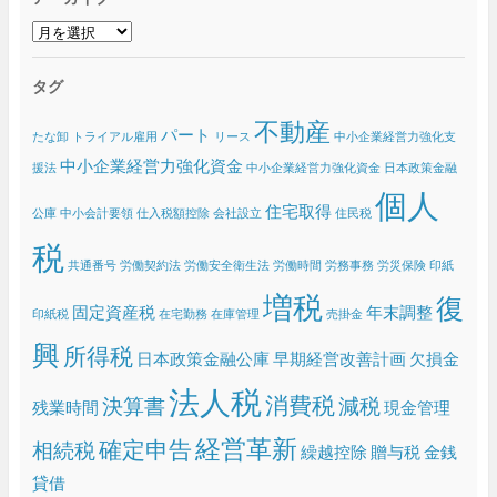
ア
ー
カ
タグ
イ
ブ
不動産
パート
たな卸
トライアル雇用
リース
中小企業経営力強化支
中小企業経営力強化資金
援法
中小企業経営力強化資金 日本政策金融
個人
住宅取得
公庫
中小会計要領
仕入税額控除
会社設立
住民税
税
共通番号
労働契約法
労働安全衛生法
労働時間
労務事務
労災保険
印紙
増税
復
固定資産税
年末調整
印紙税
在宅勤務
在庫管理
売掛金
興
所得税
日本政策金融公庫
早期経営改善計画
欠損金
法人税
消費税
決算書
減税
残業時間
現金管理
経営革新
確定申告
相続税
繰越控除
贈与税
金銭
貸借