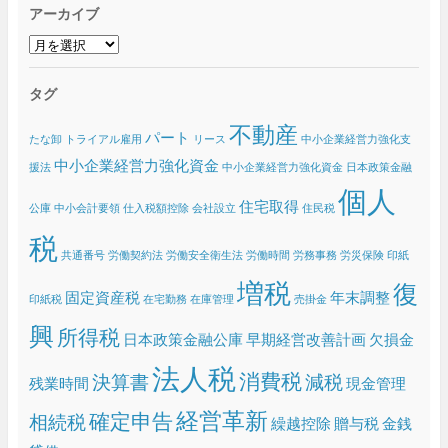
アーカイブ
ア
ー
カ
タグ
イ
ブ
不動産
パート
たな卸
トライアル雇用
リース
中小企業経営力強化支
中小企業経営力強化資金
援法
中小企業経営力強化資金 日本政策金融
個人
住宅取得
公庫
中小会計要領
仕入税額控除
会社設立
住民税
税
共通番号
労働契約法
労働安全衛生法
労働時間
労務事務
労災保険
印紙
増税
復
固定資産税
年末調整
印紙税
在宅勤務
在庫管理
売掛金
興
所得税
日本政策金融公庫
早期経営改善計画
欠損金
法人税
消費税
決算書
減税
残業時間
現金管理
経営革新
確定申告
相続税
繰越控除
贈与税
金銭