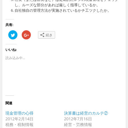
し、ルーズな部分があれば厳しく指導しているか。
自社独自の管理方法が実施されているかチ工ツクしたか。
共有:
ク
ク
続き
リ
リ
ッ
ッ
ク
ク
し
し
いいね:
て
て
T
G
w
o
読み込み中...
i
o
t
g
t
l
e
e
r
+
で
で
共
共
有
有
(
(
新
新
し
し
い
い
ウ
ウ
関連
ィ
ィ
ン
ン
ド
ド
現金管理の心得
決算書は経営のカルテ②
ウ
ウ
2012年2月14日
2012年7月16日
で
で
開
開
税務・税制情報
経営・労務情報
き
き