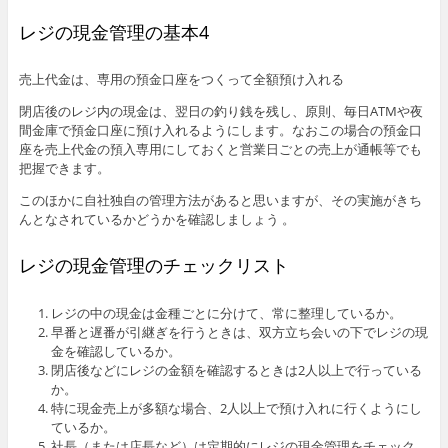
レジの現金管理の基本4
売上代金は、専用の預金口座をつくって全額預け入れる
閉店後のレジ内の現金は、翌日の釣り銭を残し、原則、毎日ATMや夜
間金庫で預金口座に預け入れるようにします。なおこの場合の預金口
座を売上代金の預入専用にしておくと営業日ごとの売上が通帳等でも
把握できます。
このほかに自社独自の管理方法があると思いますが、その実施がきち
んとなされているかどうかを確認しましょう 。
レジの現金管理のチェックリスト
レジの中の現金は金種ごとに分けて、常に整理しているか。
早番と遅番が引継ぎを行うときは、双方立ち会いの下でレジの現
金を確認しているか。
閉店後などにレジの金額を確認するときは2人以上で行っている
か。
特に現金売上が多額な場合、2人以上で預け入れに行くようにし
ているか。
社長（または店長など）は定期的にレジの現金管理をチェック