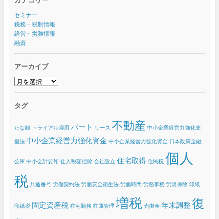
セミナー
税務・税制情報
経営・労務情報
融資
アーカイブ
ア
ー
カ
タグ
イ
ブ
不動産
パート
たな卸
トライアル雇用
リース
中小企業経営力強化支
中小企業経営力強化資金
援法
中小企業経営力強化資金 日本政策金融
個人
住宅取得
公庫
中小会計要領
仕入税額控除
会社設立
住民税
税
共通番号
労働契約法
労働安全衛生法
労働時間
労務事務
労災保険
印紙
増税
復
固定資産税
年末調整
印紙税
在宅勤務
在庫管理
売掛金