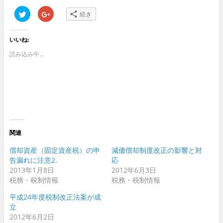
ク
ク
続き
リ
リ
ッ
ッ
ク
ク
し
し
いいね:
て
て
T
G
w
o
読み込み中...
i
o
t
g
t
l
e
e
r
+
で
で
共
共
有
有
(
(
新
新
し
し
い
い
ウ
ウ
関連
ィ
ィ
ン
ン
ド
ド
償却資産（固定資産税）の申
減価償却制度改正の影響と対
ウ
ウ
告漏れに注意2.
応
で
で
開
開
2013年1月8日
2012年6月3日
き
き
ま
ま
税務・税制情報
税務・税制情報
す
す
)
)
平成24年度税制改正法案が成
立
2012年6月2日