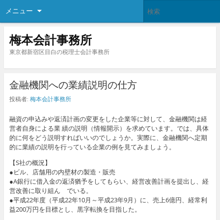
メニュー
梅本会計事務所
東京都新宿区目白の税理士会計事務所
金融機関への業績説明の仕方
投稿者:
梅本会計事務所
融資の申込みや返済計画の変更をした企業等に対して、金融機関は経
営者自身による業 績の説明（情報開示）を求めています。では、具体
的に何をどう説明すればいいのでしょうか。実際に、金融機関へ定期
的に業績の説明を行っている企業の例を見てみましょう。
【S社の概況】
●ビル、店舗用の内壁材の製造・販売
●A銀行に借入金の返済猶予をしてもらい、経営改善計画を提出し、経
営改善に取り組ん でいる。
●平成22年度（平成22年10月～平成23年9月）に、売上6億円、経常利
益200万円を目標とし、黒字転換を目指した。