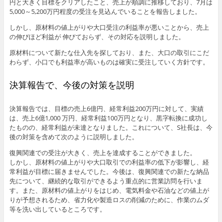
円と大きく目標をクリアしたこと、売上が順調に推移しており、7月は
5,000～5,200万円程度の受注を見込んでいることを報告しました。
しかし、原材料の値上がりや大口受注の利益率が悪いことから、売上
の伸びほど利益が 伸びておらず、その対応を説明しました。
原材料について新たな仕入先を探しており、また、大口の取引にこだ
わらず、小口でも利益率が高いものは確実に受注していく方針です。
決算報告で、今後の対策を説明
決算報告では、目標の売上6億円、経常利益200万円に対して、実績
は、売上6億1,000 万円、経常利益100万円となり、黒字転換に成功し
たものの、経常利益が未達となりました。これについて、S社長は、今
後の対策を含めて次のように説明しました。
復興関連での受注が大きく、売上を達成することができました。
しかし、原材料の値上がりや大口取引での利益率の低下が影響し、経
常利益が目標に届きませんでした。今後は、復興関連での新たな納品
先について、継続的な取引ができるよう重点的に営業訪問を行いま
す。また、原材料の値上がりをはじめ、電気料金や石油などの値上が
りが予想されるため、省力化や製造ロスの削減のために、作業のムダ
等を洗い出しているところです。