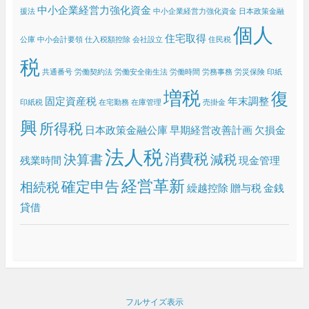
中小企業経営力強化資金
援法
中小企業経営力強化資金 日本政策金融
個人
住宅取得
公庫
中小会計要領
仕入税額控除
会社設立
住民税
税
共通番号
労働契約法
労働安全衛生法
労働時間
労務事務
労災保険
印紙
増税
復
固定資産税
年末調整
印紙税
在宅勤務
在庫管理
売掛金
興
所得税
日本政策金融公庫
早期経営改善計画
欠損金
法人税
消費税
決算書
減税
残業時間
現金管理
経営革新
確定申告
相続税
繰越控除
贈与税
金銭
貸借
フルサイズ表示