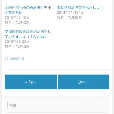
ィ
ィ
ン
ン
ド
ド
金融円滑化法の再延長と中小
変動損益計算書を活用しよう
ウ
ウ
企業の対応
2014年11月24日
で
で
開
開
2012年4月10日
経営・労務情報
き
き
ま
ま
経営・労務情報
す
す
)
)
早期経営改善計画の活用をし
ていきましょう！(Vol.02)
2018年3月23日
経営・労務情報
2012年6月1日
« 前へ
次へ »