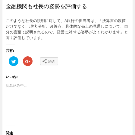
金融機関も社長の姿勢を評価する
このような社長の説明に対して、A銀行の担当者は、「決算書の数値
だけでなく、現状 分析、改善点、具体的な売上の見通しについて、自
分の言葉で説明されるので、経営に対 する姿勢がよくわかります」と
高く評価しています。
共有:
ク
ク
続き
リ
リ
ッ
ッ
ク
ク
し
し
いいね:
て
て
T
G
w
o
読み込み中...
i
o
t
g
t
l
e
e
r
+
で
で
共
共
有
有
(
(
新
新
し
し
い
い
ウ
ウ
関連