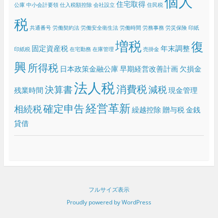
個人
住宅取得
公庫
中小会計要領
仕入税額控除
会社設立
住民税
税
共通番号
労働契約法
労働安全衛生法
労働時間
労務事務
労災保険
印紙
増税
復
固定資産税
年末調整
印紙税
在宅勤務
在庫管理
売掛金
興
所得税
日本政策金融公庫
早期経営改善計画
欠損金
法人税
消費税
決算書
減税
残業時間
現金管理
経営革新
確定申告
相続税
繰越控除
贈与税
金銭
貸借
フルサイズ表示
Proudly powered by WordPress