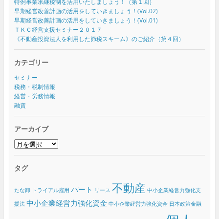
特例事業承継税制を活用いたしましょう！（第１回）
早期経営改善計画の活用をしていきましょう！(Vol.02)
早期経営改善計画の活用をしていきましょう！(Vol.01)
ＴＫＣ経営支援セミナー２０１７
《不動産投資法人を利用した節税スキーム》のご紹介（第４回）
カテゴリー
セミナー
税務・税制情報
経営・労務情報
融資
アーカイブ
ア
ー
カ
タグ
イ
ブ
不動産
パート
たな卸
トライアル雇用
リース
中小企業経営力強化支
中小企業経営力強化資金
援法
中小企業経営力強化資金 日本政策金融