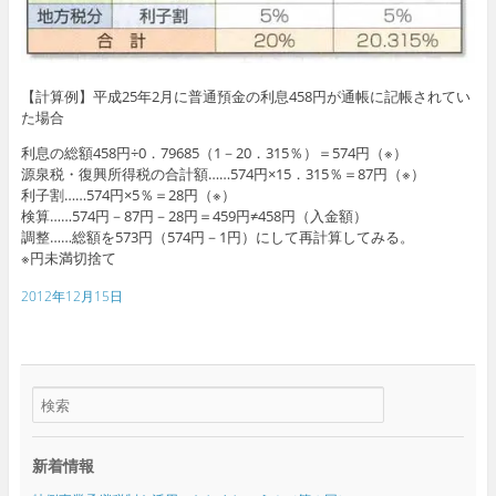
【計算例】平成25年2月に普通預金の利息458円が通帳に記帳されてい
た場合
利息の総額458円÷0．79685（1－20．315％）＝574円（※）
源泉税・復興所得税の合計額……574円×15．315％＝87円（※）
利子割……574円×5％＝28円（※）
検算……574円－87円－28円＝459円≠458円（入金額）
調整……総額を573円（574円－1円）にして再計算してみる。
※円未満切捨て
2012年12月15日
新着情報