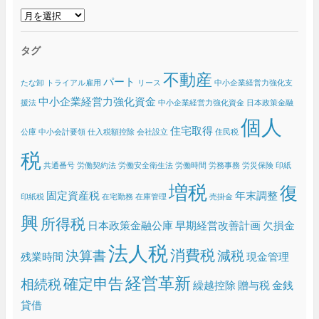
ア
ー
カ
タグ
イ
ブ
不動産
パート
たな卸
トライアル雇用
リース
中小企業経営力強化支
中小企業経営力強化資金
援法
中小企業経営力強化資金 日本政策金融
個人
住宅取得
公庫
中小会計要領
仕入税額控除
会社設立
住民税
税
共通番号
労働契約法
労働安全衛生法
労働時間
労務事務
労災保険
印紙
増税
復
固定資産税
年末調整
印紙税
在宅勤務
在庫管理
売掛金
興
所得税
日本政策金融公庫
早期経営改善計画
欠損金
法人税
消費税
決算書
減税
残業時間
現金管理
経営革新
確定申告
相続税
繰越控除
贈与税
金銭
貸借