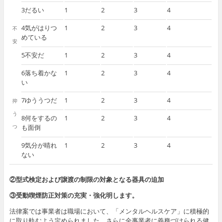
3だるい
1
2
3
4
4気がはりつ
1
2
3
4
不
めている
安
5不安だ
1
2
3
4
6落ち着かな
1
2
3
4
い
7ゆううつだ
1
2
3
4
抑
う
8何をするの
1
2
3
4
つ
も面倒
9気分が晴れ
1
2
3
4
ない
②型式検定および譲渡の制限の対象となる器具の迫加
③受動喫煙防正対策の充実・強化明します。
法律案では事業者は職場において、「メンタルヘルスケア」に積極的
に取り軌むよう定められました。さらに全事業者に義務づけられる健