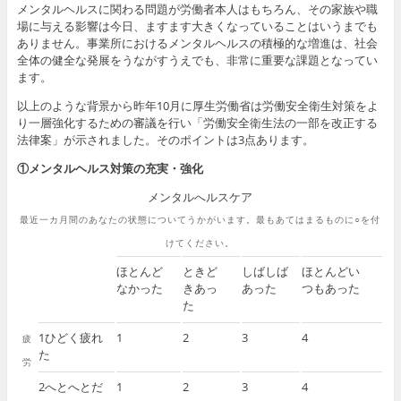
メンタルヘルスに関わる問題が労働者本人はもちろん、その家族や職
場に与える影響は今日、ますます大きくなっていることはいうまでも
ありません。事業所におけるメンタルヘルスの積極的な増進は、社会
全体の健全な発展をうながすうえでも、非常に重要な課題となってい
ます。
以上のような背景から昨年10月に厚生労働省は労働安全衛生対策をよ
り一層強化するための審議を行い「労働安全衛生法の一部を改正する
法律案」が示されました。そのポイントは3点あります。
①メンタルヘルス対策の充実・強化
メンタルへルスケア
最近一カ月間のあなたの状態についてうかがいます。最もあてはまるものに○を付
けてください。
ほとんど
ときど
しばしば
ほとんどい
なかった
きあっ
あった
つもあった
た
1ひどく疲れ
1
2
3
4
疲
た
労
2へとへとだ
1
2
3
4