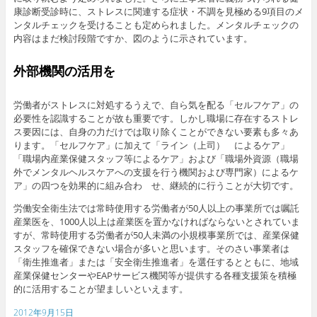
康診断受診時に、ストレスに関連する症状・不調を見極める9項目のメ
ンタルチェックを受けることも定められました。メンタルチェックの
内容はまだ検討段階ですか、図のように示されています。
外部機関の活用を
労働者がストレスに対処するうえで、自ら気を配る「セルフケア」の
必要性を認識することが故も重要です。しかし職場に存在するストレ
ス要因には、自身の力だけでは取り除くことができない要素も多々あ
ります。「セルフケア」に加えて「ライン（上司） によるケア」
「職場内産業保健スタッフ等によるケア」および「職場外資源（職場
外でメンタルヘルスケアへの支援を行う機関および専門家）によるケ
ア」の四つを効果的に組み合わ せ、継続的に行うことが大切です。
労働安全衛生法では常時使用する労働者が50人以上の事業所では嘱託
産業医を、1000人以上は産業医を置かなければならないとされていま
すが、常時使用する労働者が50人未満の小規模事業所では、産業保健
スタッフを確保できない場合が多いと思います。そのさい事業者は
「衛生推進者」または「安全衛生推進者」を選任するとともに、地域
産業保健センターやEAPサービス機関等が提供する各種支援策を積極
的に活用することが望ましいといえます。
2012年9月15日