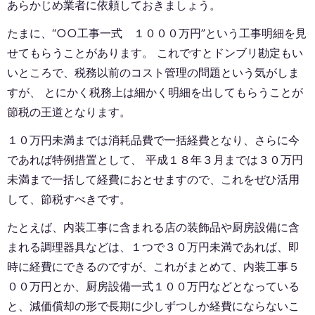
あらかじめ業者に依頼しておきましょう。
たまに、“○○工事一式 １０００万円”という工事明細を見
せてもらうことがあります。 これですとドンブリ勘定もい
いところで、税務以前のコスト管理の問題という気がしま
すが、 とにかく税務上は細かく明細を出してもらうことが
節税の王道となります。
１０万円未満までは消耗品費で一括経費となり、さらに今
であれば特例措置として、 平成１８年３月までは３０万円
未満まで一括して経費におとせますので、これをぜひ活用
して、節税すべきです。
たとえば、内装工事に含まれる店の装飾品や厨房設備に含
まれる調理器具などは、１つで３０万円未満であれば、即
時に経費にできるのですが、これがまとめて、内装工事５
００万円とか、厨房設備一式１００万円などとなっている
と、減価償却の形で長期に少しずつしか経費にならないこ