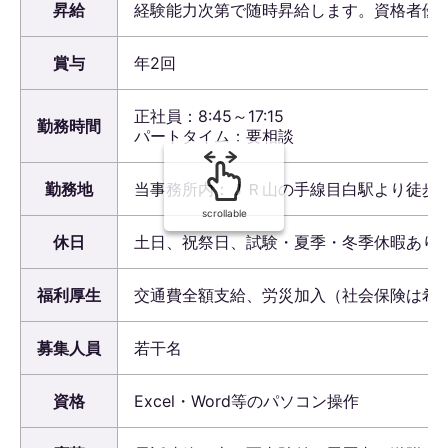
昇給
経験能力次第で随時昇給します。資格者優
賞与
年2回
正社員：8:45～17:15
勤務時間
パートタイム：要相談
勤務地
当事務所内：ＪＲ山の手線目白駅より徒歩
scrollable
休日
土日、祝祭日、試験・夏季・冬季休暇あり
福利厚生
交通費全額支給、労災加入（社会保険は希
募集人員
若干名
資格
Excel・Word等のパソコン操作